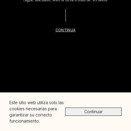
Sostenibilidad
Visitas
CONTINUA
Club Pinord
VINS I CAVES DES DE 1942
Eventos
Tienda
Contacta
Carrer del Dr. Pasteur, 6 08720 Vilafranca del Penedès,
Este sitio web utiliza solo las
Barcelona T. +34 93 890 30 66
pinord@pinord.com
cookies necesarias para
Continuar
garantizar su correcto
©2026
Política de privacidad
Aviso legal
funcionamiento.